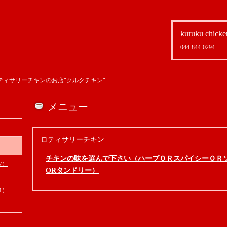
kuruku chicke
044-844-0294
ティサリーチキンのお店"クルクチキン"
メニュー
ロティサリーチキン
チキンの味を選んで下さい（ハーブＯＲスパイシーＯＲ
7）
ORタンドリー）
1）
）